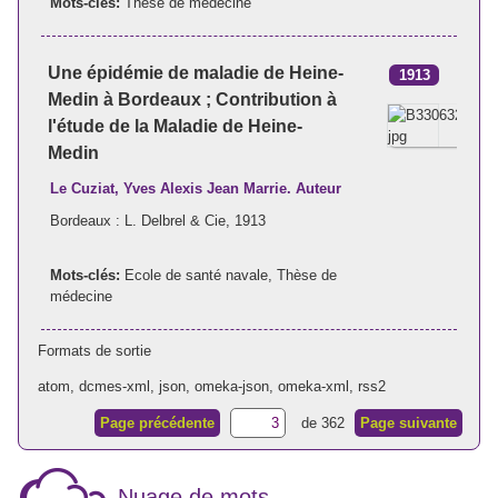
Mots-clés:
Thèse de médecine
Une épidémie de maladie de Heine-
1913
Medin à Bordeaux ; Contribution à
l'étude de la Maladie de Heine-
Medin
Le Cuziat, Yves Alexis Jean Marrie. Auteur
Bordeaux : L. Delbrel & Cie, 1913
Mots-clés:
Ecole de santé navale
,
Thèse de
médecine
Formats de sortie
atom
,
dcmes-xml
,
json
,
omeka-json
,
omeka-xml
,
rss2
Page précédente
de 362
Page suivante
Nuage de mots ...