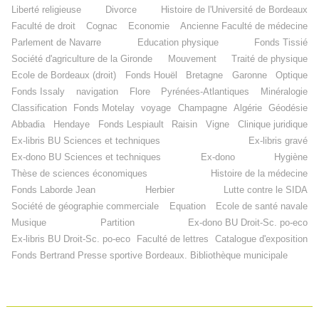
Liberté religieuse
Divorce
Histoire de l'Université de Bordeaux
Faculté de droit
Cognac
Economie
Ancienne Faculté de médecine
Parlement de Navarre
Education physique
Fonds Tissié
Société d'agriculture de la Gironde
Mouvement
Traité de physique
Ecole de Bordeaux (droit)
Fonds Houël
Bretagne
Garonne
Optique
Fonds Issaly
navigation
Flore
Pyrénées-Atlantiques
Minéralogie
Classification
Fonds Motelay
voyage
Champagne
Algérie
Géodésie
Abbadia
Hendaye
Fonds Lespiault
Raisin
Vigne
Clinique juridique
Ex-libris BU Sciences et techniques
Ex-libris gravé
Ex-dono BU Sciences et techniques
Ex-dono
Hygiène
Thèse de sciences économiques
Histoire de la médecine
Fonds Laborde Jean
Herbier
Lutte contre le SIDA
Société de géographie commerciale
Equation
Ecole de santé navale
Musique
Partition
Ex-dono BU Droit-Sc. po-eco
Ex-libris BU Droit-Sc. po-eco
Faculté de lettres
Catalogue d'exposition
Fonds Bertrand
Presse sportive
Bordeaux. Bibliothèque municipale