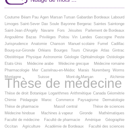
Coutume
Béarn
Pau
Agen
Marsan
Tursan
Gabardan
Bordeaux
Labourd
Limoges
Saint-Sever
Dax
Soule
Bayonne
Bergerac
Saintes
Saintonge
Saint-Jean d'Angély
Navarre
Fors
Jésuites
Parlement de Bordeaux
Angoulême
Bazas
Privilèges
Poitou
Vin
Landes
Gascogne
Peste
Jurisprudence
Anatomie
Chanson
Manuel scolaire
Fumel
Cadillac
Bourg-sur-Gironde
Orléans
Bourges
Tours
Chirurgie
Atlas
Gintrac
Obstétrique
Physique
Astronomie
Géologie
Ophtalmologie
Ostéologie
Etats-Unis
Médecine arabe
Médecine grecque
Médecine romaine
Pharmacologie
Mer
Castelnau-en-Médoc
Marais
Nuremberg
Worms
Montagne
Suisse
Mont-de-Marsan
Alchimie
Thèse de médecine
Thèse de droit
Botanique
Logarithmes
Arithmétique
Canada
Géométrie
Chimie
Pédagogie
Maroc
Commerce
Paysagisme
Dermatologie
Thèse de pharmacie
Massif central
Thèse de sciences
Médecine hindoue
Machines à vapeur
Gironde
Mathématiques
Faculté de médecine
Faculté de pharmacie
Amérique
Géographie
Occitan
Agriculture
Académie de Bordeaux
Faculté des sciences