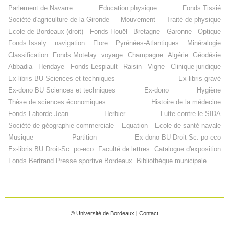
Parlement de Navarre
Education physique
Fonds Tissié
Société d'agriculture de la Gironde
Mouvement
Traité de physique
Ecole de Bordeaux (droit)
Fonds Houël
Bretagne
Garonne
Optique
Fonds Issaly
navigation
Flore
Pyrénées-Atlantiques
Minéralogie
Classification
Fonds Motelay
voyage
Champagne
Algérie
Géodésie
Abbadia
Hendaye
Fonds Lespiault
Raisin
Vigne
Clinique juridique
Ex-libris BU Sciences et techniques
Ex-libris gravé
Ex-dono BU Sciences et techniques
Ex-dono
Hygiène
Thèse de sciences économiques
Histoire de la médecine
Fonds Laborde Jean
Herbier
Lutte contre le SIDA
Société de géographie commerciale
Equation
Ecole de santé navale
Musique
Partition
Ex-dono BU Droit-Sc. po-eco
Ex-libris BU Droit-Sc. po-eco
Faculté de lettres
Catalogue d'exposition
Fonds Bertrand
Presse sportive
Bordeaux. Bibliothèque municipale
© Université de Bordeaux
|
Contact