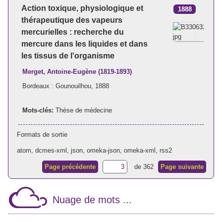
Action toxique, physiologique et
1888
thérapeutique des vapeurs
mercurielles : recherche du
mercure dans les liquides et dans
les tissus de l'organisme
Merget, Antoine-Eugène (1819-1893)
Bordeaux : Gounouilhou, 1888
Mots-clés:
Thèse de médecine
Formats de sortie
atom
,
dcmes-xml
,
json
,
omeka-json
,
omeka-xml
,
rss2
Page précédente
de 362
Page suivante
Nuage de mots ...