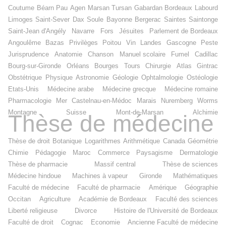
Coutume
Béarn
Pau
Agen
Marsan
Tursan
Gabardan
Bordeaux
Labourd
Limoges
Saint-Sever
Dax
Soule
Bayonne
Bergerac
Saintes
Saintonge
Saint-Jean d'Angély
Navarre
Fors
Jésuites
Parlement de Bordeaux
Angoulême
Bazas
Privilèges
Poitou
Vin
Landes
Gascogne
Peste
Jurisprudence
Anatomie
Chanson
Manuel scolaire
Fumel
Cadillac
Bourg-sur-Gironde
Orléans
Bourges
Tours
Chirurgie
Atlas
Gintrac
Obstétrique
Physique
Astronomie
Géologie
Ophtalmologie
Ostéologie
Etats-Unis
Médecine arabe
Médecine grecque
Médecine romaine
Pharmacologie
Mer
Castelnau-en-Médoc
Marais
Nuremberg
Worms
Montagne
Suisse
Mont-de-Marsan
Alchimie
Thèse de médecine
Thèse de droit
Botanique
Logarithmes
Arithmétique
Canada
Géométrie
Chimie
Pédagogie
Maroc
Commerce
Paysagisme
Dermatologie
Thèse de pharmacie
Massif central
Thèse de sciences
Médecine hindoue
Machines à vapeur
Gironde
Mathématiques
Faculté de médecine
Faculté de pharmacie
Amérique
Géographie
Occitan
Agriculture
Académie de Bordeaux
Faculté des sciences
Liberté religieuse
Divorce
Histoire de l'Université de Bordeaux
Faculté de droit
Cognac
Economie
Ancienne Faculté de médecine