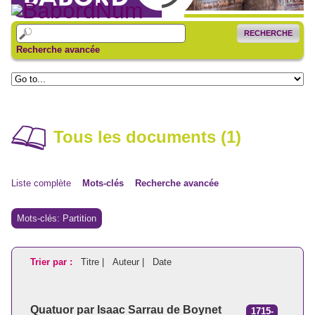
RECHERCHE
Recherche avancée
Tous les documents (1)
Liste complète
Mots-clés
Recherche avancée
Mots-clés: Partition
Trier par :
Titre |
Auteur |
Date
Quatuor par Isaac Sarrau de Boynet
1715-