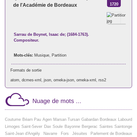
1720
de l'Académie de Bordeaux
Sarrau de Boynet, Isaac de; (1684-1763).
Compositeur.
Mots-clés:
Musique
,
Partition
Formats de sortie
atom
,
dcmes-xml
,
json
,
omeka-json
,
omeka-xml
,
rss2
Nuage de mots ...
Coutume
Béarn
Pau
Agen
Marsan
Tursan
Gabardan
Bordeaux
Labourd
Limoges
Saint-Sever
Dax
Soule
Bayonne
Bergerac
Saintes
Saintonge
Saint-Jean d'Angély
Navarre
Fors
Jésuites
Parlement de Bordeaux