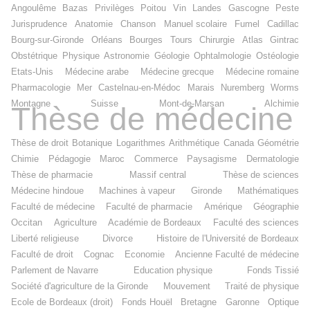
Angoulême
Bazas
Privilèges
Poitou
Vin
Landes
Gascogne
Peste
Jurisprudence
Anatomie
Chanson
Manuel scolaire
Fumel
Cadillac
Bourg-sur-Gironde
Orléans
Bourges
Tours
Chirurgie
Atlas
Gintrac
Obstétrique
Physique
Astronomie
Géologie
Ophtalmologie
Ostéologie
Etats-Unis
Médecine arabe
Médecine grecque
Médecine romaine
Pharmacologie
Mer
Castelnau-en-Médoc
Marais
Nuremberg
Worms
Montagne
Suisse
Mont-de-Marsan
Alchimie
Thèse de médecine
Thèse de droit
Botanique
Logarithmes
Arithmétique
Canada
Géométrie
Chimie
Pédagogie
Maroc
Commerce
Paysagisme
Dermatologie
Thèse de pharmacie
Massif central
Thèse de sciences
Médecine hindoue
Machines à vapeur
Gironde
Mathématiques
Faculté de médecine
Faculté de pharmacie
Amérique
Géographie
Occitan
Agriculture
Académie de Bordeaux
Faculté des sciences
Liberté religieuse
Divorce
Histoire de l'Université de Bordeaux
Faculté de droit
Cognac
Economie
Ancienne Faculté de médecine
Parlement de Navarre
Education physique
Fonds Tissié
Société d'agriculture de la Gironde
Mouvement
Traité de physique
Ecole de Bordeaux (droit)
Fonds Houël
Bretagne
Garonne
Optique