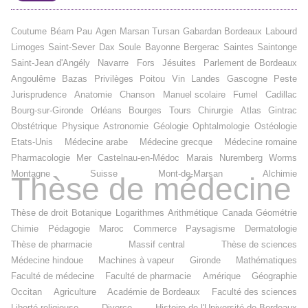
Coutume
Béarn
Pau
Agen
Marsan
Tursan
Gabardan
Bordeaux
Labourd
Limoges
Saint-Sever
Dax
Soule
Bayonne
Bergerac
Saintes
Saintonge
Saint-Jean d'Angély
Navarre
Fors
Jésuites
Parlement de Bordeaux
Angoulême
Bazas
Privilèges
Poitou
Vin
Landes
Gascogne
Peste
Jurisprudence
Anatomie
Chanson
Manuel scolaire
Fumel
Cadillac
Bourg-sur-Gironde
Orléans
Bourges
Tours
Chirurgie
Atlas
Gintrac
Obstétrique
Physique
Astronomie
Géologie
Ophtalmologie
Ostéologie
Etats-Unis
Médecine arabe
Médecine grecque
Médecine romaine
Pharmacologie
Mer
Castelnau-en-Médoc
Marais
Nuremberg
Worms
Montagne
Suisse
Mont-de-Marsan
Alchimie
Thèse de médecine
Thèse de droit
Botanique
Logarithmes
Arithmétique
Canada
Géométrie
Chimie
Pédagogie
Maroc
Commerce
Paysagisme
Dermatologie
Thèse de pharmacie
Massif central
Thèse de sciences
Médecine hindoue
Machines à vapeur
Gironde
Mathématiques
Faculté de médecine
Faculté de pharmacie
Amérique
Géographie
Occitan
Agriculture
Académie de Bordeaux
Faculté des sciences
Liberté religieuse
Divorce
Histoire de l'Université de Bordeaux