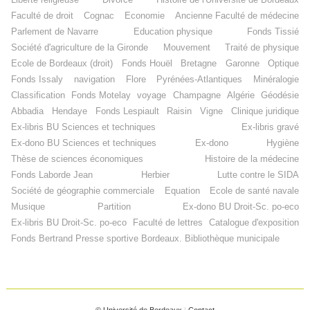
Faculté de droit
Cognac
Economie
Ancienne Faculté de médecine
Parlement de Navarre
Education physique
Fonds Tissié
Société d'agriculture de la Gironde
Mouvement
Traité de physique
Ecole de Bordeaux (droit)
Fonds Houël
Bretagne
Garonne
Optique
Fonds Issaly
navigation
Flore
Pyrénées-Atlantiques
Minéralogie
Classification
Fonds Motelay
voyage
Champagne
Algérie
Géodésie
Abbadia
Hendaye
Fonds Lespiault
Raisin
Vigne
Clinique juridique
Ex-libris BU Sciences et techniques
Ex-libris gravé
Ex-dono BU Sciences et techniques
Ex-dono
Hygiène
Thèse de sciences économiques
Histoire de la médecine
Fonds Laborde Jean
Herbier
Lutte contre le SIDA
Société de géographie commerciale
Equation
Ecole de santé navale
Musique
Partition
Ex-dono BU Droit-Sc. po-eco
Ex-libris BU Droit-Sc. po-eco
Faculté de lettres
Catalogue d'exposition
Fonds Bertrand
Presse sportive
Bordeaux. Bibliothèque municipale
© Université de Bordeaux
|
Contact