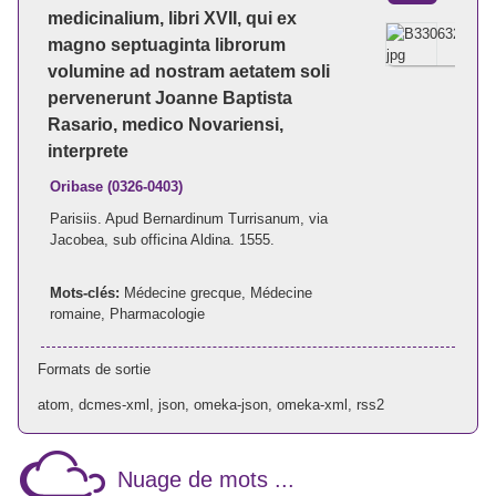
medicinalium, libri XVII, qui ex
magno septuaginta librorum
volumine ad nostram aetatem soli
pervenerunt Joanne Baptista
Rasario, medico Novariensi,
interprete
Oribase (0326-0403)
Parisiis. Apud Bernardinum Turrisanum, via
Jacobea, sub officina Aldina. 1555.
Mots-clés:
Médecine grecque
,
Médecine
romaine
,
Pharmacologie
Formats de sortie
atom
,
dcmes-xml
,
json
,
omeka-json
,
omeka-xml
,
rss2
Nuage de mots ...