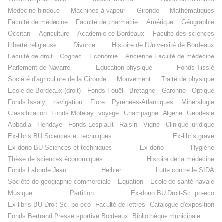
Médecine hindoue
Machines à vapeur
Gironde
Mathématiques
Faculté de médecine
Faculté de pharmacie
Amérique
Géographie
Occitan
Agriculture
Académie de Bordeaux
Faculté des sciences
Liberté religieuse
Divorce
Histoire de l'Université de Bordeaux
Faculté de droit
Cognac
Economie
Ancienne Faculté de médecine
Parlement de Navarre
Education physique
Fonds Tissié
Société d'agriculture de la Gironde
Mouvement
Traité de physique
Ecole de Bordeaux (droit)
Fonds Houël
Bretagne
Garonne
Optique
Fonds Issaly
navigation
Flore
Pyrénées-Atlantiques
Minéralogie
Classification
Fonds Motelay
voyage
Champagne
Algérie
Géodésie
Abbadia
Hendaye
Fonds Lespiault
Raisin
Vigne
Clinique juridique
Ex-libris BU Sciences et techniques
Ex-libris gravé
Ex-dono BU Sciences et techniques
Ex-dono
Hygiène
Thèse de sciences économiques
Histoire de la médecine
Fonds Laborde Jean
Herbier
Lutte contre le SIDA
Société de géographie commerciale
Equation
Ecole de santé navale
Musique
Partition
Ex-dono BU Droit-Sc. po-eco
Ex-libris BU Droit-Sc. po-eco
Faculté de lettres
Catalogue d'exposition
Fonds Bertrand
Presse sportive
Bordeaux. Bibliothèque municipale