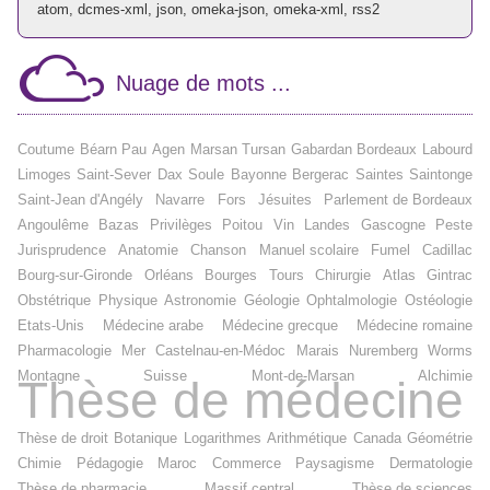
atom
,
dcmes-xml
,
json
,
omeka-json
,
omeka-xml
,
rss2
Nuage de mots ...
Coutume
Béarn
Pau
Agen
Marsan
Tursan
Gabardan
Bordeaux
Labourd
Limoges
Saint-Sever
Dax
Soule
Bayonne
Bergerac
Saintes
Saintonge
Saint-Jean d'Angély
Navarre
Fors
Jésuites
Parlement de Bordeaux
Angoulême
Bazas
Privilèges
Poitou
Vin
Landes
Gascogne
Peste
Jurisprudence
Anatomie
Chanson
Manuel scolaire
Fumel
Cadillac
Bourg-sur-Gironde
Orléans
Bourges
Tours
Chirurgie
Atlas
Gintrac
Obstétrique
Physique
Astronomie
Géologie
Ophtalmologie
Ostéologie
Etats-Unis
Médecine arabe
Médecine grecque
Médecine romaine
Pharmacologie
Mer
Castelnau-en-Médoc
Marais
Nuremberg
Worms
Montagne
Suisse
Mont-de-Marsan
Alchimie
Thèse de médecine
Thèse de droit
Botanique
Logarithmes
Arithmétique
Canada
Géométrie
Chimie
Pédagogie
Maroc
Commerce
Paysagisme
Dermatologie
Thèse de pharmacie
Massif central
Thèse de sciences