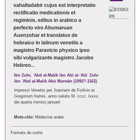
vahaltadabir cujus est interpretatio
rectificatio medicationis et
regiminis, editus in arabico a
perfecto viro Abumaruan
Auenzohar et translatus de
hebraico in latinum venetiis a
magistro Paravicio physico ipso
sibi vulgarizante magistro Jacobo
Hebreo...
Ibn Zuhr, ʿAbd al-Malik ibn Abī al-ʿAlāʾ Zuhr
ibn ʿAbd al-Malik Abū Marwān (1092?-1162)
Impressi Venetiis per Joannem de Forlivio et
Gregorium fratres, anno salutis M. cccc. lxxxx.
die quarta mensis januarii
Mots-clés:
Médecine arabe
Formats de sortie