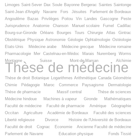
Limoges
Saint-Sever
Dax
Soule
Bayonne
Bergerac
Saintes
Saintonge
Saint-Jean d'Angély
Navarre
Fors
Jésuites
Parlement de Bordeaux
Angoulême
Bazas
Privilèges
Poitou
Vin
Landes
Gascogne
Peste
Jurisprudence
Anatomie
Chanson
Manuel scolaire
Fumel
Cadillac
Bourg-sur-Gironde
Orléans
Bourges
Tours
Chirurgie
Atlas
Gintrac
Obstétrique
Physique
Astronomie
Géologie
Ophtalmologie
Ostéologie
Etats-Unis
Médecine arabe
Médecine grecque
Médecine romaine
Pharmacologie
Mer
Castelnau-en-Médoc
Marais
Nuremberg
Worms
Montagne
Suisse
Mont-de-Marsan
Alchimie
Thèse de médecine
Thèse de droit
Botanique
Logarithmes
Arithmétique
Canada
Géométrie
Chimie
Pédagogie
Maroc
Commerce
Paysagisme
Dermatologie
Thèse de pharmacie
Massif central
Thèse de sciences
Médecine hindoue
Machines à vapeur
Gironde
Mathématiques
Faculté de médecine
Faculté de pharmacie
Amérique
Géographie
Occitan
Agriculture
Académie de Bordeaux
Faculté des sciences
Liberté religieuse
Divorce
Histoire de l'Université de Bordeaux
Faculté de droit
Cognac
Economie
Ancienne Faculté de médecine
Parlement de Navarre
Education physique
Fonds Tissié