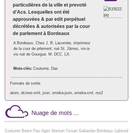
particulières de la ville et prevoté
d'Acs. Lesquelles ont été
approuvées & par edit perpétuel
décrétées & autorisées par la cour
de parlement à Bordeaux
A Bordeaux, Chez J. B. Lacornée, imprimeur
de la cour de prlement, ruë St. Jâmes, vis-à-
vis ruë de Gourgue. M. DCC. LX.
Mots-clés:
Coutume
,
Dax
Formats de sortie
atom
,
dcmes-xml
,
json
,
omeka-json
,
omeka-xml
,
rss2
Nuage de mots ...
Coutume
Béarn
Pau
Agen
Marsan
Tursan
Gabardan
Bordeaux
Labourd