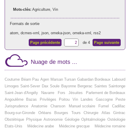
Mots-clés:
Agriculture
,
Vin
Formats de sortie
atom
,
dcmes-xml
,
json
,
omeka-json
,
omeka-xml
,
rss2
Page précédente
de 4
Page suivante
Nuage de mots ...
Coutume
Béarn
Pau
Agen
Marsan
Tursan
Gabardan
Bordeaux
Labourd
Limoges
Saint-Sever
Dax
Soule
Bayonne
Bergerac
Saintes
Saintonge
Saint-Jean d'Angély
Navarre
Fors
Jésuites
Parlement de Bordeaux
Angoulême
Bazas
Privilèges
Poitou
Vin
Landes
Gascogne
Peste
Jurisprudence
Anatomie
Chanson
Manuel scolaire
Fumel
Cadillac
Bourg-sur-Gironde
Orléans
Bourges
Tours
Chirurgie
Atlas
Gintrac
Obstétrique
Physique
Astronomie
Géologie
Ophtalmologie
Ostéologie
Etats-Unis
Médecine arabe
Médecine grecque
Médecine romaine