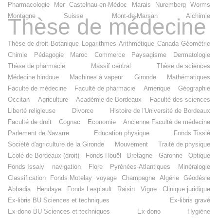
Pharmacologie
Mer
Castelnau-en-Médoc
Marais
Nuremberg
Worms
Montagne
Suisse
Mont-de-Marsan
Alchimie
Thèse de médecine
Thèse de droit
Botanique
Logarithmes
Arithmétique
Canada
Géométrie
Chimie
Pédagogie
Maroc
Commerce
Paysagisme
Dermatologie
Thèse de pharmacie
Massif central
Thèse de sciences
Médecine hindoue
Machines à vapeur
Gironde
Mathématiques
Faculté de médecine
Faculté de pharmacie
Amérique
Géographie
Occitan
Agriculture
Académie de Bordeaux
Faculté des sciences
Liberté religieuse
Divorce
Histoire de l'Université de Bordeaux
Faculté de droit
Cognac
Economie
Ancienne Faculté de médecine
Parlement de Navarre
Education physique
Fonds Tissié
Société d'agriculture de la Gironde
Mouvement
Traité de physique
Ecole de Bordeaux (droit)
Fonds Houël
Bretagne
Garonne
Optique
Fonds Issaly
navigation
Flore
Pyrénées-Atlantiques
Minéralogie
Classification
Fonds Motelay
voyage
Champagne
Algérie
Géodésie
Abbadia
Hendaye
Fonds Lespiault
Raisin
Vigne
Clinique juridique
Ex-libris BU Sciences et techniques
Ex-libris gravé
Ex-dono BU Sciences et techniques
Ex-dono
Hygiène