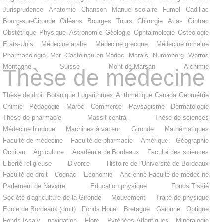
Jurisprudence
Anatomie
Chanson
Manuel scolaire
Fumel
Cadillac
Bourg-sur-Gironde
Orléans
Bourges
Tours
Chirurgie
Atlas
Gintrac
Obstétrique
Physique
Astronomie
Géologie
Ophtalmologie
Ostéologie
Etats-Unis
Médecine arabe
Médecine grecque
Médecine romaine
Pharmacologie
Mer
Castelnau-en-Médoc
Marais
Nuremberg
Worms
Montagne
Suisse
Mont-de-Marsan
Alchimie
Thèse de médecine
Thèse de droit
Botanique
Logarithmes
Arithmétique
Canada
Géométrie
Chimie
Pédagogie
Maroc
Commerce
Paysagisme
Dermatologie
Thèse de pharmacie
Massif central
Thèse de sciences
Médecine hindoue
Machines à vapeur
Gironde
Mathématiques
Faculté de médecine
Faculté de pharmacie
Amérique
Géographie
Occitan
Agriculture
Académie de Bordeaux
Faculté des sciences
Liberté religieuse
Divorce
Histoire de l'Université de Bordeaux
Faculté de droit
Cognac
Economie
Ancienne Faculté de médecine
Parlement de Navarre
Education physique
Fonds Tissié
Société d'agriculture de la Gironde
Mouvement
Traité de physique
Ecole de Bordeaux (droit)
Fonds Houël
Bretagne
Garonne
Optique
Fonds Issaly
navigation
Flore
Pyrénées-Atlantiques
Minéralogie