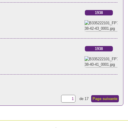
1938
1938
de 17
Page suivante