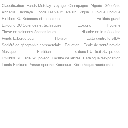
Classification
Fonds Motelay
voyage
Champagne
Algérie
Géodésie
Abbadia
Hendaye
Fonds Lespiault
Raisin
Vigne
Clinique juridique
Ex-libris BU Sciences et techniques
Ex-libris gravé
Ex-dono BU Sciences et techniques
Ex-dono
Hygiène
Thèse de sciences économiques
Histoire de la médecine
Fonds Laborde Jean
Herbier
Lutte contre le SIDA
Société de géographie commerciale
Equation
Ecole de santé navale
Musique
Partition
Ex-dono BU Droit-Sc. po-eco
Ex-libris BU Droit-Sc. po-eco
Faculté de lettres
Catalogue d'exposition
Fonds Bertrand
Presse sportive
Bordeaux. Bibliothèque municipale