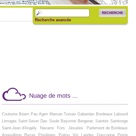
RECHERCHE
Recherche avancée
Nuage de mots ...
Coutume
Béarn
Pau
Agen
Marsan
Tursan
Gabardan
Bordeaux
Labourd
Limoges
Saint-Sever
Dax
Soule
Bayonne
Bergerac
Saintes
Saintonge
Saint-Jean d'Angély
Navarre
Fors
Jésuites
Parlement de Bordeaux
Angoulême
Bazas
Privilèges
Poitou
Vin
Landes
Gascogne
Peste