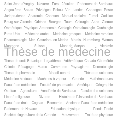
Saint-Jean d'Angély
Navarre
Fors
Jésuites
Parlement de Bordeaux
Angoulême
Bazas
Privilèges
Poitou
Vin
Landes
Gascogne
Peste
Jurisprudence
Anatomie
Chanson
Manuel scolaire
Fumel
Cadillac
Bourg-sur-Gironde
Orléans
Bourges
Tours
Chirurgie
Atlas
Gintrac
Obstétrique
Physique
Astronomie
Géologie
Ophtalmologie
Ostéologie
Etats-Unis
Médecine arabe
Médecine grecque
Médecine romaine
Pharmacologie
Mer
Castelnau-en-Médoc
Marais
Nuremberg
Worms
Montagne
Suisse
Mont-de-Marsan
Alchimie
Thèse de médecine
Thèse de droit
Botanique
Logarithmes
Arithmétique
Canada
Géométrie
Chimie
Pédagogie
Maroc
Commerce
Paysagisme
Dermatologie
Thèse de pharmacie
Massif central
Thèse de sciences
Médecine hindoue
Machines à vapeur
Gironde
Mathématiques
Faculté de médecine
Faculté de pharmacie
Amérique
Géographie
Occitan
Agriculture
Académie de Bordeaux
Faculté des sciences
Liberté religieuse
Divorce
Histoire de l'Université de Bordeaux
Faculté de droit
Cognac
Economie
Ancienne Faculté de médecine
Parlement de Navarre
Education physique
Fonds Tissié
Société d'agriculture de la Gironde
Mouvement
Traité de physique