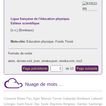
Ligue française de l'éducation physique.
Editeur scientifique
[s.n.] (Bordeaux)
Mots-clés:
Education physique
,
Fonds Tissié
Formats de sortie
atom
,
dcmes-xml
,
json
,
omeka-json
,
omeka-xml
,
rss2
Page précédente
de 13
Page suivante
Nuage de mots ...
Coutume
Béarn
Pau
Agen
Marsan
Tursan
Gabardan
Bordeaux
Labourd
Limoges
Saint-Sever
Dax
Soule
Bayonne
Bergerac
Saintes
Saintonge