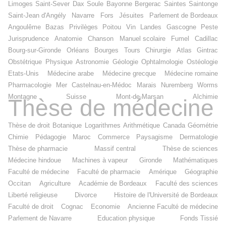
Limoges
Saint-Sever
Dax
Soule
Bayonne
Bergerac
Saintes
Saintonge
Saint-Jean d'Angély
Navarre
Fors
Jésuites
Parlement de Bordeaux
Angoulême
Bazas
Privilèges
Poitou
Vin
Landes
Gascogne
Peste
Jurisprudence
Anatomie
Chanson
Manuel scolaire
Fumel
Cadillac
Bourg-sur-Gironde
Orléans
Bourges
Tours
Chirurgie
Atlas
Gintrac
Obstétrique
Physique
Astronomie
Géologie
Ophtalmologie
Ostéologie
Etats-Unis
Médecine arabe
Médecine grecque
Médecine romaine
Pharmacologie
Mer
Castelnau-en-Médoc
Marais
Nuremberg
Worms
Montagne
Suisse
Mont-de-Marsan
Alchimie
Thèse de médecine
Thèse de droit
Botanique
Logarithmes
Arithmétique
Canada
Géométrie
Chimie
Pédagogie
Maroc
Commerce
Paysagisme
Dermatologie
Thèse de pharmacie
Massif central
Thèse de sciences
Médecine hindoue
Machines à vapeur
Gironde
Mathématiques
Faculté de médecine
Faculté de pharmacie
Amérique
Géographie
Occitan
Agriculture
Académie de Bordeaux
Faculté des sciences
Liberté religieuse
Divorce
Histoire de l'Université de Bordeaux
Faculté de droit
Cognac
Economie
Ancienne Faculté de médecine
Parlement de Navarre
Education physique
Fonds Tissié