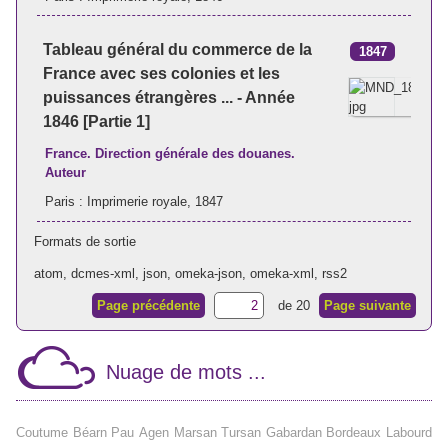
Tableau général du commerce de la
1847
France avec ses colonies et les
puissances étrangères ... - Année
1846 [Partie 1]
France. Direction générale des douanes.
Auteur
Paris : Imprimerie royale, 1847
Formats de sortie
atom
,
dcmes-xml
,
json
,
omeka-json
,
omeka-xml
,
rss2
Page précédente
de 20
Page suivante
Nuage de mots ...
Coutume
Béarn
Pau
Agen
Marsan
Tursan
Gabardan
Bordeaux
Labourd