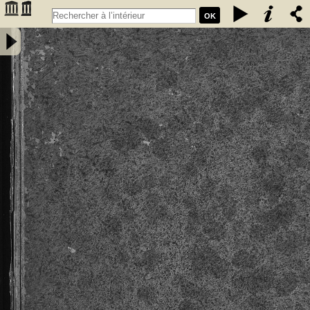
OK
Privilèges, franchises, et libertés, sous lesquels sont régis &
gouvernez les bourgeois, manans & habitans de la ville,... de
Cadillac, à eux concedez & ratifiez successivement. Par messires
Jean de Grailli, Pierre de Grailli, Archambaut comte de Foix, Gaston
de Foix ... années 1280. 1315. 1366. 1400. 1494. 1495. & 1517 -