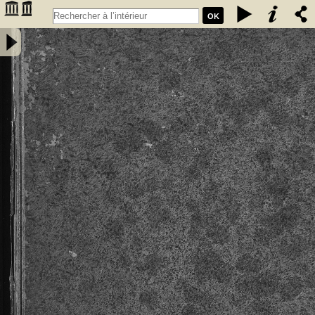
OK
Privilèges, franchises, et libertés, sous lesquels sont régis &
gouvernez les bourgeois, manans & habitans de la ville,... de
Cadillac, à eux concedez & ratifiez successivement. Par messires
Jean de Grailli, Pierre de Grailli, Archambaut comte de Foix, Gaston
de Foix ... années 1280. 1315. 1366. 1400. 1494. 1495. & 1517 -