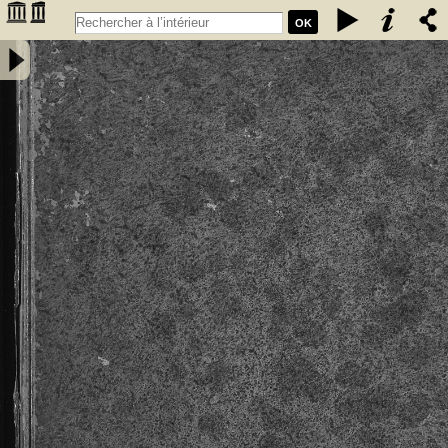
OK
Privilèges, franchises, et libertés, sous lesquels sont régis &
gouvernez les bourgeois, manans & habitans de la ville,... de
Cadillac, à eux concedez & ratifiez successivement. Par messires
Jean de Grailli, Pierre de Grailli, Archambaut comte de Foix, Gaston
de Foix ... années 1280. 1315. 1366. 1400. 1494. 1495. & 1517 -