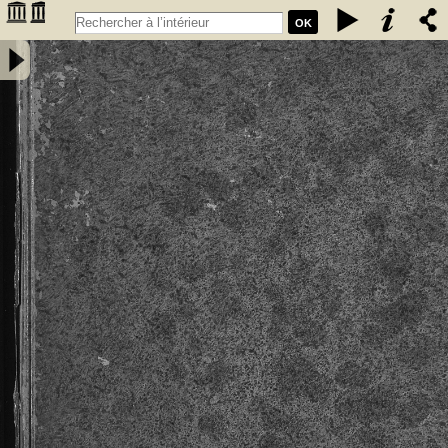
OK
Privilèges, franchises, et libertés, sous lesquels sont régis &
gouvernez les bourgeois, manans & habitans de la ville,... de
Cadillac, à eux concedez & ratifiez successivement. Par messires
Jean de Grailli, Pierre de Grailli, Archambaut comte de Foix, Gaston
de Foix ... années 1280. 1315. 1366. 1400. 1494. 1495. & 1517 -