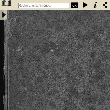
OK
Privilèges, franchises, et libertés, sous lesquels sont régis &
gouvernez les bourgeois, manans & habitans de la ville,... de
Cadillac, à eux concedez & ratifiez successivement. Par messires
Jean de Grailli, Pierre de Grailli, Archambaut comte de Foix, Gaston
de Foix ... années 1280. 1315. 1366. 1400. 1494. 1495. & 1517 -