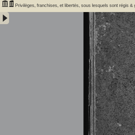
Privilèges, franchises, et libertés, sous lesquels sont régis &
concedez & ratifiez successivement. Par messires Jean de Gra
1280. 1315. 1366. 1400. 1494. 1495. & 1517 -