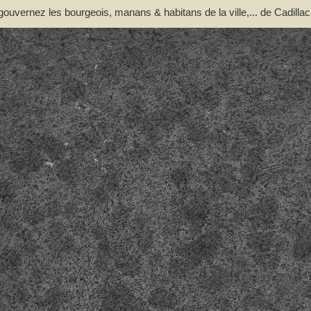
 gouvernez les bourgeois, manans & habitans de la ville,... de Cadillac
illi, Pierre de Grailli, Archambaut comte de Foix, Gaston de Foix ..