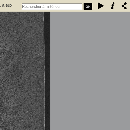
, à eux
OK
. années