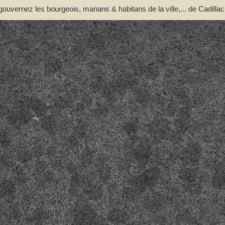
 gouvernez les bourgeois, manans & habitans de la ville,... de Cadillac
illi, Pierre de Grailli, Archambaut comte de Foix, Gaston de Foix ..