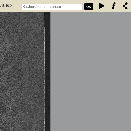
, à eux
OK
. années