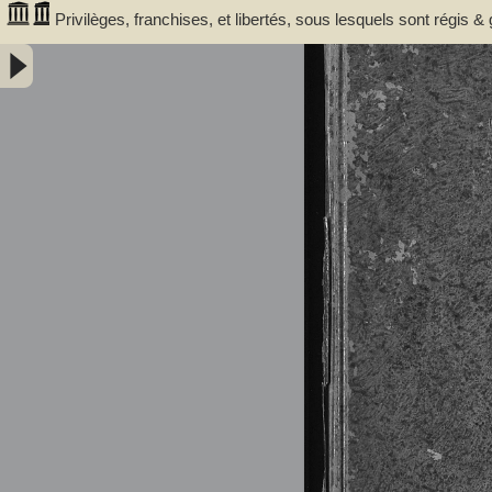
Privilèges, franchises, et libertés, sous lesquels sont régis &
concedez & ratifiez successivement. Par messires Jean de Gra
1280. 1315. 1366. 1400. 1494. 1495. & 1517 -