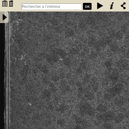
OK
Privilèges, franchises, et libertés, sous lesquels sont régis &
gouvernez les bourgeois, manans & habitans de la ville,... de
Cadillac, à eux concedez & ratifiez successivement. Par messires
Jean de Grailli, Pierre de Grailli, Archambaut comte de Foix, Gaston
de Foix ... années 1280. 1315. 1366. 1400. 1494. 1495. & 1517 -