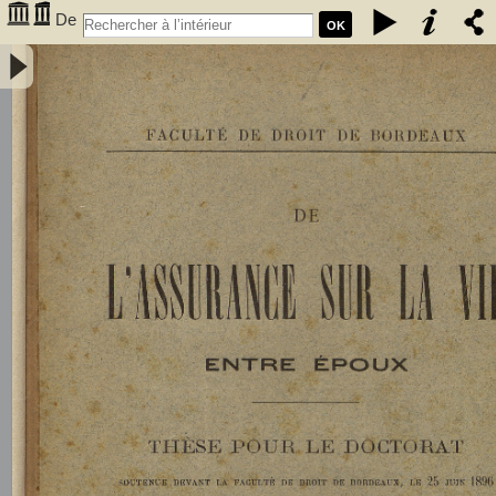
De
OK
l'assurance sur la vie entre époux - Gombaud, Ernest (1873-1923)