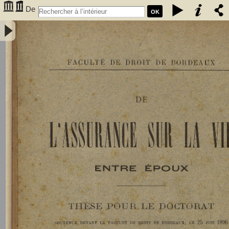
De
OK
l'assurance sur la vie entre époux - Gombaud, Ernest (1873-1923)