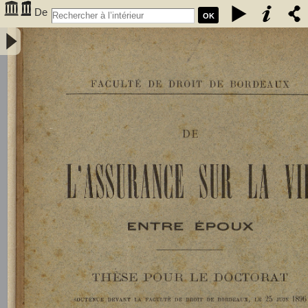
De
OK
l'assurance sur la vie entre époux - Gombaud, Ernest (1873-1923)