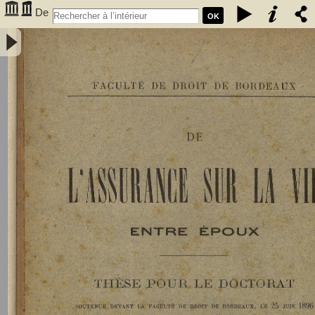
De
OK
l'assurance sur la vie entre époux - Gombaud, Ernest (1873-1923)