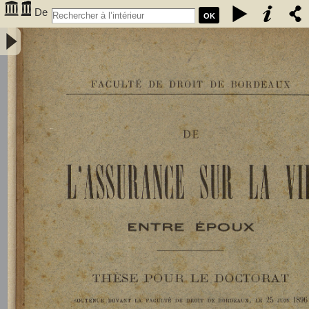
De
OK
l'assurance sur la vie entre époux - Gombaud, Ernest (1873-1923)