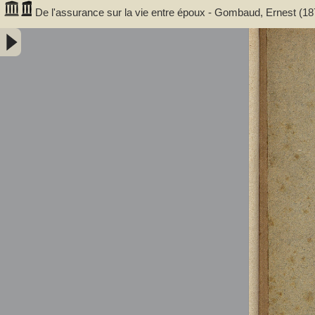
De l'assurance sur la vie entre époux - Gombaud, Ernest (1