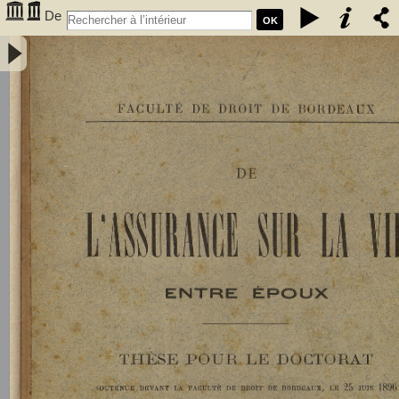
De
OK
l'assurance sur la vie entre époux - Gombaud, Ernest (1873-1923)