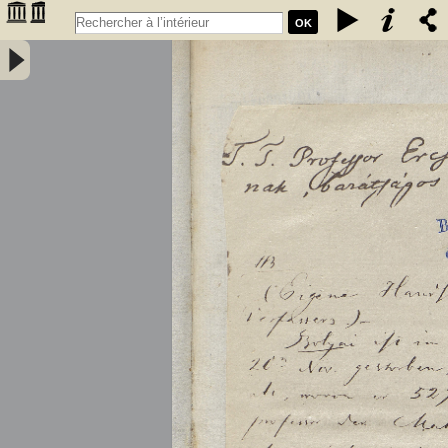
OK
Tentamen juventutem studiosam in elementa matheseos purae,
elementaris ac sublimioris, methodo intuitiva, evidentiaque huic
propria, introducendi. Cum appendice triplici. Auctore Professore
Matheseos et Physices Chemiaeque Publ. Ordinario. Tomus primus
- Bolyai, Farkas (1775-1856)