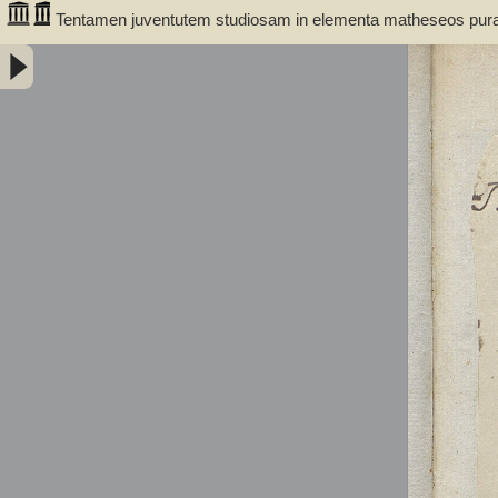
Tentamen juventutem studiosam in elementa matheseos purae, 
introducendi. Cum appendice triplici. Auctore Professore M
(1775-1856)