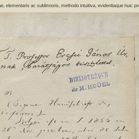
elementaris ac sublimioris, methodo intuitiva, evidentiaque huic pro
atheseos et Physices Chemiaeque Publ. Ordinario. Tomus primus - Bol