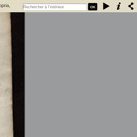
pria,
OK
yai, Farkas