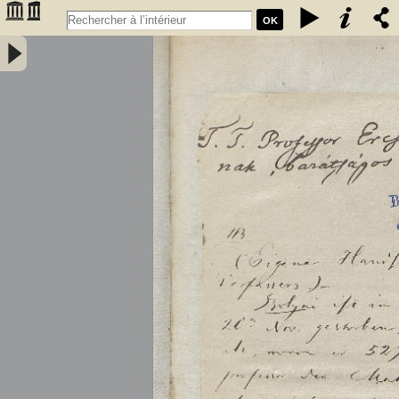
OK
Tentamen juventutem studiosam in elementa matheseos purae,
elementaris ac sublimioris, methodo intuitiva, evidentiaque huic
propria, introducendi. Cum appendice triplici. Auctore Professore
Matheseos et Physices Chemiaeque Publ. Ordinario. Tomus primus
- Bolyai, Farkas (1775-1856)