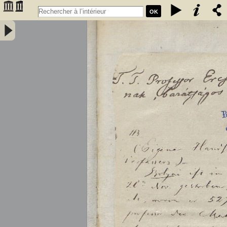
OK
Tentamen juventutem studiosam in elementa matheseos purae,
elementaris ac sublimioris, methodo intuitiva, evidentiaque huic
propria, introducendi. Cum appendice triplici. Auctore Professore
Matheseos et Physices Chemiaeque Publ. Ordinario. Tomus primus
- Bolyai, Farkas (1775-1856)