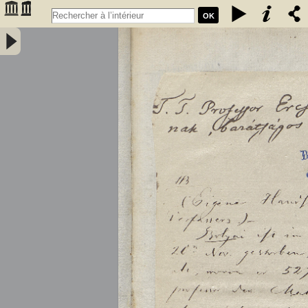
OK
Tentamen juventutem studiosam in elementa matheseos purae,
elementaris ac sublimioris, methodo intuitiva, evidentiaque huic
propria, introducendi. Cum appendice triplici. Auctore Professore
Matheseos et Physices Chemiaeque Publ. Ordinario. Tomus primus
- Bolyai, Farkas (1775-1856)