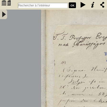
OK
Tentamen juventutem studiosam in elementa matheseos purae,
elementaris ac sublimioris, methodo intuitiva, evidentiaque huic
propria, introducendi. Cum appendice triplici. Auctore Professore
Matheseos et Physices Chemiaeque Publ. Ordinario. Tomus primus
- Bolyai, Farkas (1775-1856)