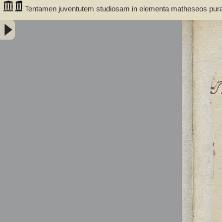
Tentamen juventutem studiosam in elementa matheseos purae, 
introducendi. Cum appendice triplici. Auctore Professore M
(1775-1856)