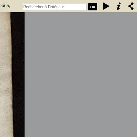
pria,
OK
yai, Farkas