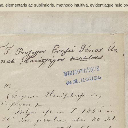
elementaris ac sublimioris, methodo intuitiva, evidentiaque huic pro
atheseos et Physices Chemiaeque Publ. Ordinario. Tomus primus - Bol