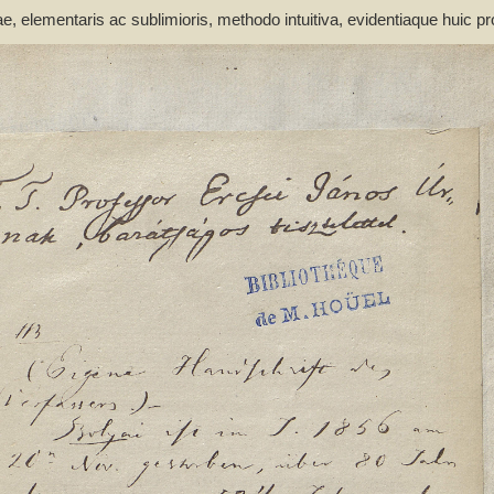
elementaris ac sublimioris, methodo intuitiva, evidentiaque huic pro
atheseos et Physices Chemiaeque Publ. Ordinario. Tomus primus - Bol