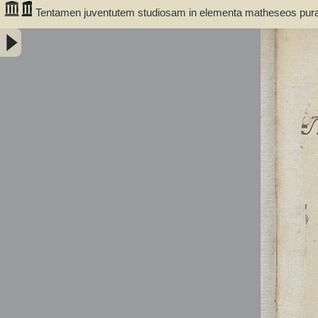
Tentamen juventutem studiosam in elementa matheseos purae, 
introducendi. Cum appendice triplici. Auctore Professore M
(1775-1856)