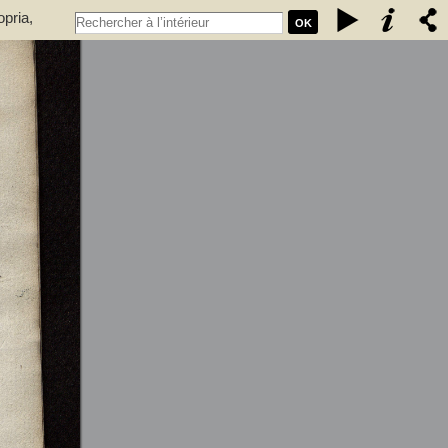
pria,
OK
yai, Farkas