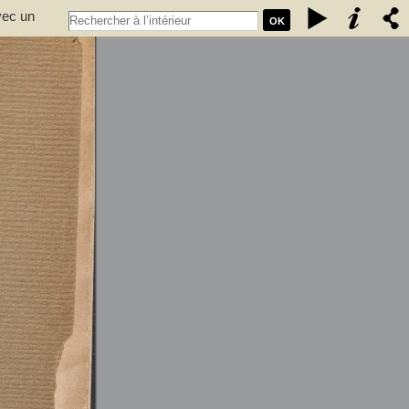
vec un
OK