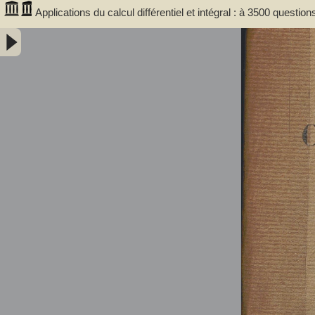
Applications du calcul différentiel et intégral : à 3500 ques
résumé des principales théories - Leib, David Deitch (1879-19