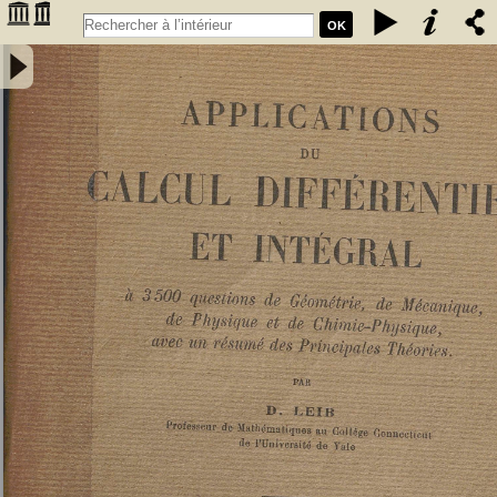
OK
Applications du calcul différentiel et intégral : à 3500 questions de
géométrie, de mécanique, de physique et de chimie-physique, avec
un résumé des principales théories - Leib, David Deitch (1879-19..).
Auteur