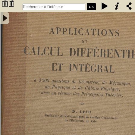
OK
Applications du calcul différentiel et intégral : à 3500 questions de
géométrie, de mécanique, de physique et de chimie-physique, avec
un résumé des principales théories - Leib, David Deitch (1879-19..).
Auteur