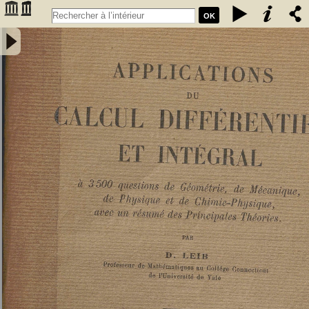
OK
Applications du calcul différentiel et intégral : à 3500 questions de
géométrie, de mécanique, de physique et de chimie-physique, avec
un résumé des principales théories - Leib, David Deitch (1879-19..).
Auteur