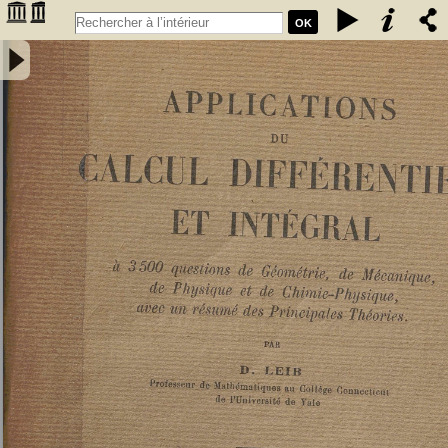
OK
Applications du calcul différentiel et intégral : à 3500 questions de
géométrie, de mécanique, de physique et de chimie-physique, avec
un résumé des principales théories - Leib, David Deitch (1879-19..).
Auteur