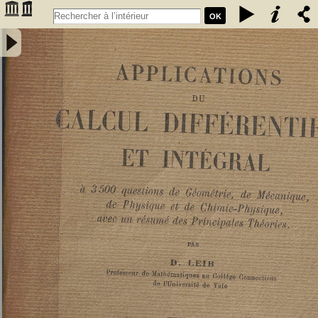
OK
Applications du calcul différentiel et intégral : à 3500 questions de
géométrie, de mécanique, de physique et de chimie-physique, avec
un résumé des principales théories - Leib, David Deitch (1879-19..).
Auteur