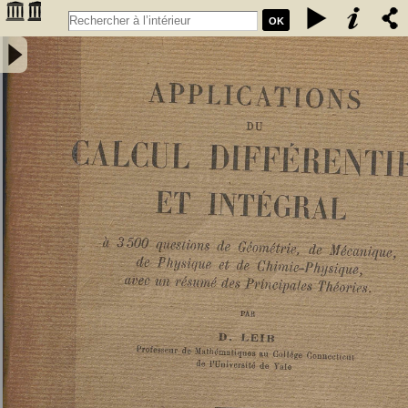
OK
Applications du calcul différentiel et intégral : à 3500 questions de
géométrie, de mécanique, de physique et de chimie-physique, avec
un résumé des principales théories - Leib, David Deitch (1879-19..).
Auteur