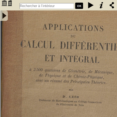
OK
Applications du calcul différentiel et intégral : à 3500 questions de
géométrie, de mécanique, de physique et de chimie-physique, avec
un résumé des principales théories - Leib, David Deitch (1879-19..).
Auteur