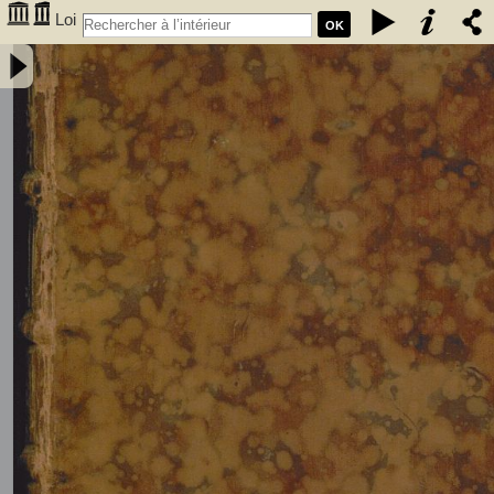
Loi
OK
fondamentale du Royaume des Pays-Bas, précedée du rapport
présenté au roi par la commission chargée de sa révision. Nouvelle
édition, revue avec soin, et augmentée d'une table des matières. -