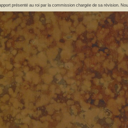
ort présenté au roi par la commission chargée de sa révision. Nou
es. -