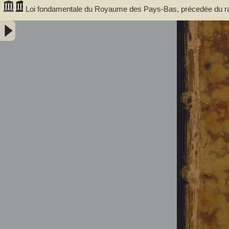
Loi fondamentale du Royaume des Pays-Bas, précedée du rapp
édition, revue avec soin, et augmentée d'une table des matièr