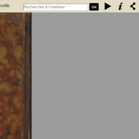
velle
OK