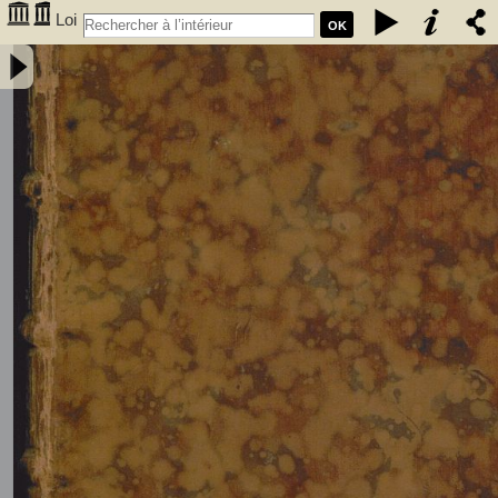
Loi
OK
fondamentale du Royaume des Pays-Bas, précedée du rapport
présenté au roi par la commission chargée de sa révision. Nouvelle
édition, revue avec soin, et augmentée d'une table des matières. -