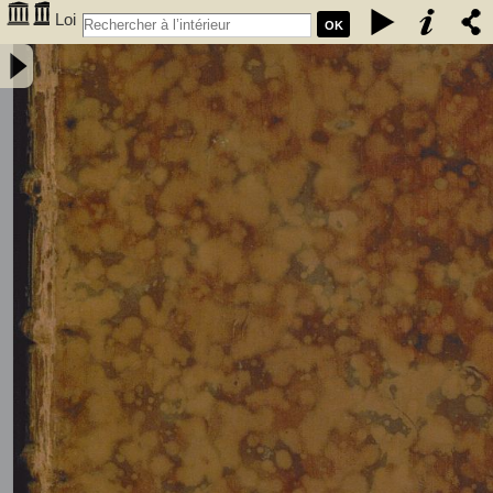
Loi
OK
fondamentale du Royaume des Pays-Bas, précedée du rapport
présenté au roi par la commission chargée de sa révision. Nouvelle
édition, revue avec soin, et augmentée d'une table des matières. -