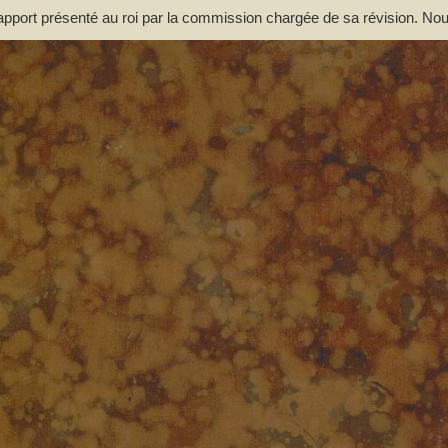
ort présenté au roi par la commission chargée de sa révision. Nou
es. -