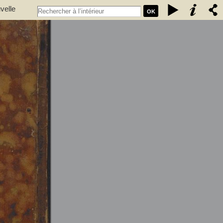
velle
OK