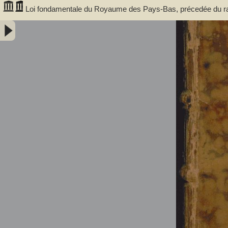
Loi fondamentale du Royaume des Pays-Bas, précedée du rapp
édition, revue avec soin, et augmentée d'une table des matièr