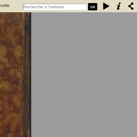
velle
OK