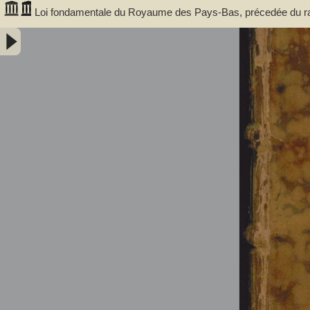
Loi fondamentale du Royaume des Pays-Bas, précedée du rapp
édition, revue avec soin, et augmentée d'une table des matièr