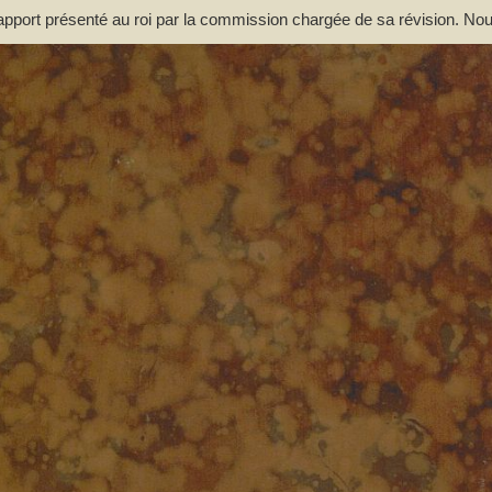
ort présenté au roi par la commission chargée de sa révision. Nou
es. -