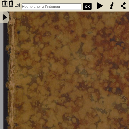
Loi
OK
fondamentale du Royaume des Pays-Bas, précedée du rapport
présenté au roi par la commission chargée de sa révision. Nouvelle
édition, revue avec soin, et augmentée d'une table des matières. -