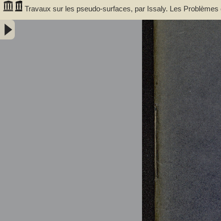
Travaux sur les pseudo-surfaces, par Issaly. Les Problèmes de
d'applications à la Théorie des pseudo-surfaces : cinquième o
abbé (1833-....). Auteur