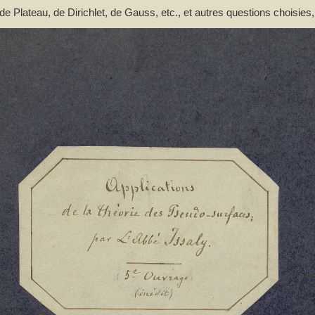
 Plateau, de Dirichlet, de Gauss, etc., et autres questions choisies,
uvrage (inédit) de l'auteur sur les pseudo-surfaces - Issaly, Pierre-A