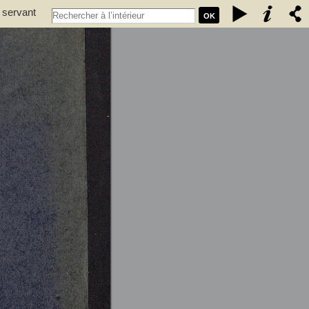
 servant
OK
dolphe,