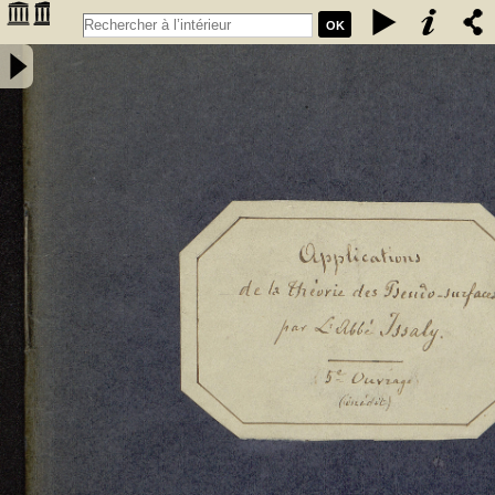
OK
Travaux sur les pseudo-surfaces, par Issaly. Les Problèmes de
Plateau, de Dirichlet, de Gauss, etc., et autres questions choisies,
servant d'applications à la Théorie des pseudo-surfaces : cinquième
ouvrage (inédit) de l'auteur sur les pseudo-surfaces - Issaly, Pierre-
Adolphe, abbé (1833-....). Auteur